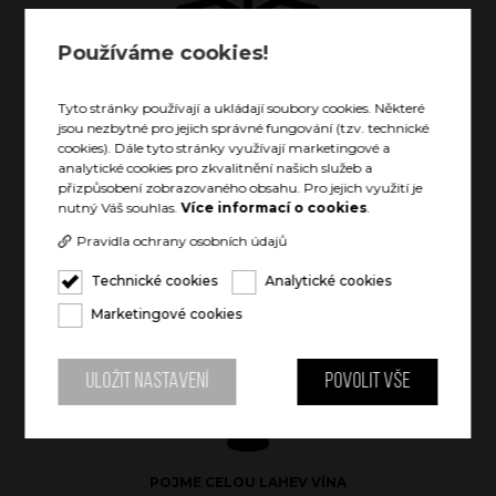
Používáme cookies!
Tyto stránky používají a ukládají soubory cookies. Některé
VYCHLAZENÝ NÁPOJ AŽ 24 HODIN
jsou nezbytné pro jejich správné fungování (tzv. technické
cookies). Dále tyto stránky využívají marketingové a
analytické cookies pro zkvalitnění našich služeb a
přizpůsobení zobrazovaného obsahu. Pro jejich využití je
nutný Váš souhlas.
Více informací o cookies
.
Pravidla ochrany osobních údajů
Technické cookies
Analytické cookies
TEPLÝ NÁPOJ AŽ 12 HODIN
Marketingové cookies
Uložit nastavení
Povolit vše
POJME CELOU LAHEV VÍNA