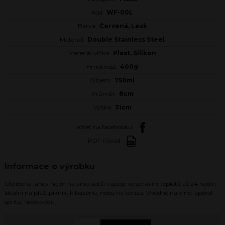
Kód:
WF-00L
Barva:
Červená, Lesk
Materiál:
Double Stainless Steel
Materiál víčka:
Plast, Silikon
Hmotnost:
400g
Objem:
750ml
Průměr:
8cm
Výška:
31cm
sdílet na facebooku
PDF návod
Informace o výrobku
Oblíbená lahev nejen na víno udrží nápoje ve správné teplotě až 24 hodin.
Ideální na pláž, piknik, k bazénu, nebo na terasu. Vhodné na víno, aperol
spritz, nebo vodu.