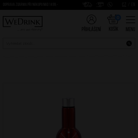
CZ
/
EN
DOPRAVA ZDARMA PŘI NÁKUPU NAD 1499,-
0
Košík
Přihlášení
Menu