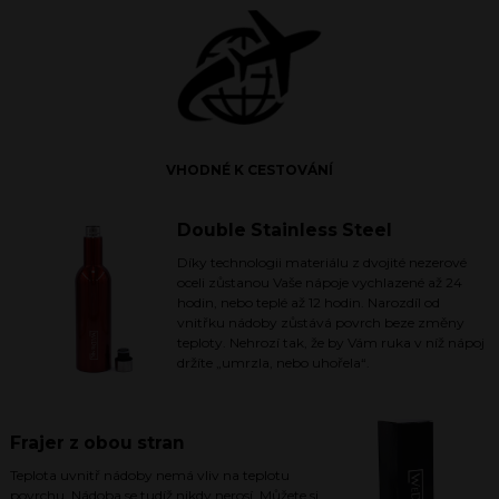
VHODNÉ K CESTOVÁNÍ
Double Stainless Steel
Díky technologii materiálu z dvojité nezerové
oceli zůstanou Vaše nápoje vychlazené až 24
hodin, nebo teplé až 12 hodin. Narozdíl od
vnitřku nádoby zůstává povrch beze změny
teploty. Nehrozí tak, že by Vám ruka v níž nápoj
držíte „umrzla, nebo uhořela“.
Frajer z obou stran
Teplota uvnitř nádoby nemá vliv na teplotu
povrchu. Nádoba se tudíž nikdy nerosí. Můžete si