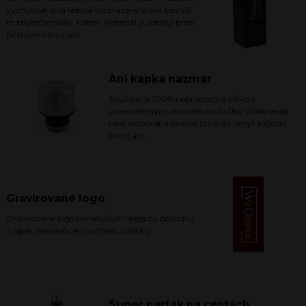
vychutnat svůj ledově vychlazený drink bez vší
té zbytečné vody kolem. Materiál je odolný proti
běžným nárazům.
Ani kapka nazmar
Součástí je 100% nepropustné víčko s
uzavíratelným otvorem na brčko. Víčko se dá
také rozebrat a samostatně lze umýt každou
jeho část.
Gravírované logo
Gravírované logo nenarušuje integritu povrchu
a nijak neovlivňuje vlastnosti nádoby.
Super parťák na cestách