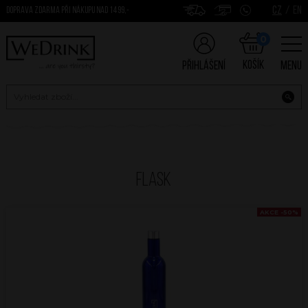
CZ
/
EN
DOPRAVA ZDARMA PŘI NÁKUPU NAD 1499,-
0
Košík
Přihlášení
Menu
Flask
AKCE -50%