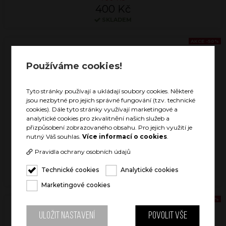
400 Kč
SKLADEM
AKCE -50%
Používáme cookies!
Tyto stránky používají a ukládají soubory cookies. Některé
jsou nezbytné pro jejich správné fungování (tzv. technické
cookies). Dále tyto stránky využívají marketingové a
analytické cookies pro zkvalitnění našich služeb a
přizpůsobení zobrazovaného obsahu. Pro jejich využití je
nutný Váš souhlas.
Více informací o cookies
.
WINE FLASK ICE WHITE
Pravidla ochrany osobních údajů
799 Kč
400 Kč
Technické cookies
Analytické cookies
SKLADEM
Marketingové cookies
AKCE -50%
Uložit nastavení
Povolit vše