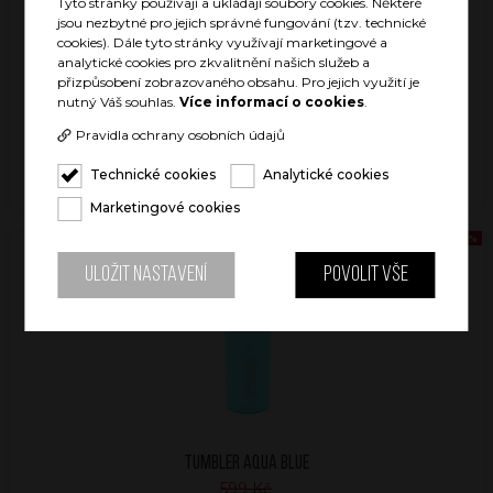
Tyto stránky používají a ukládají soubory cookies. Některé
jsou nezbytné pro jejich správné fungování (tzv. technické
cookies). Dále tyto stránky využívají marketingové a
analytické cookies pro zkvalitnění našich služeb a
přizpůsobení zobrazovaného obsahu. Pro jejich využití je
nutný Váš souhlas.
Více informací o cookies
.
WINE SET AQUA BLUE
Pravidla ochrany osobních údajů
1 499 Kč
750 Kč
Technické cookies
Analytické cookies
SKLADEM
Marketingové cookies
AKCE -50%
Uložit nastavení
Povolit vše
TUMBLER AQUA BLUE
599 Kč