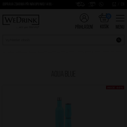
CZ
/
EN
DOPRAVA ZDARMA PŘI NÁKUPU NAD 1499,-
0
Košík
Přihlášení
Menu
Aqua Blue
AKCE -50%