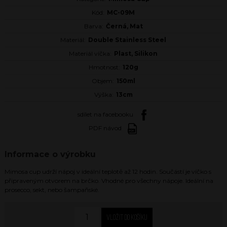
Kód:
MC-09M
Barva:
Černá, Mat
Materiál:
Double Stainless Steel
Materiál víčka:
Plast, Silikon
Hmotnost:
120g
Objem:
150ml
Výška:
13cm
sdílet na facebooku
PDF návod
Informace o výrobku
Mimosa cup udrží nápoj v ideální teplotě až 12 hodin. Součástí je víčko s
připraveným otvorem na brčko. Vhodné pro všechny nápoje. Ideální na
prosecco, sekt, nebo šampaňské.