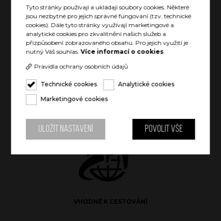
Tyto stránky používají a ukládají soubory cookies. Některé
jsou nezbytné pro jejich správné fungování (tzv. technické
cookies). Dále tyto stránky využívají marketingové a
analytické cookies pro zkvalitnění našich služeb a
VYCHLAZENÝ NÁPOJ AŽ 24 HODIN
přizpůsobení zobrazovaného obsahu. Pro jejich využití je
nutný Váš souhlas.
Více informací o cookies
.
Pravidla ochrany osobních údajů
Technické cookies
Analytické cookies
Marketingové cookies
TEPLÝ NÁPOJ AŽ 12 HODIN
Uložit nastavení
Povolit vše
VHODNÉ K CESTOVÁNÍ