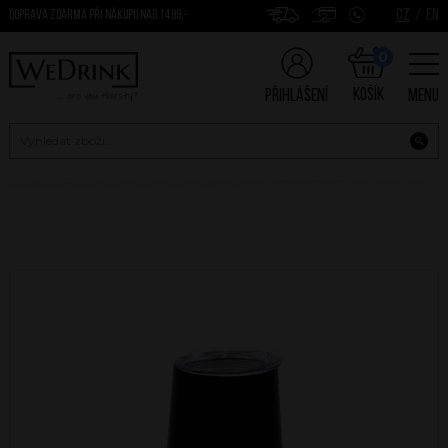
CZ
/
EN
DOPRAVA ZDARMA PŘI NÁKUPU NAD 1499,-
0
Košík
Přihlášení
Menu