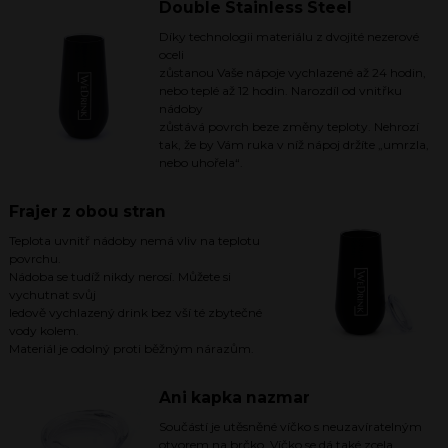
Double Stainless Steel
Díky technologii materiálu z dvojité nezerové
oceli
zůstanou Vaše nápoje vychlazené až 24 hodin,
nebo teplé až 12 hodin. Narozdíl od vnitřku
nádoby
zůstává povrch beze změny teploty. Nehrozí
tak, že by Vám ruka v níž nápoj držíte „umrzla,
nebo uhořela“.
Frajer z obou stran
Teplota uvnitř nádoby nemá vliv na teplotu
povrchu.
Nádoba se tudíž nikdy nerosí. Můžete si
vychutnat svůj
ledově vychlazený drink bez vší té zbytečné
vody kolem.
Materiál je odolný proti běžným nárazům.
Ani kapka nazmar
Součástí je utěsněné víčko s neuzavíratelným
otvorem na brčko. Víčko se dá také zcela