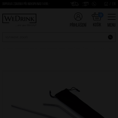
CZ
/
EN
DOPRAVA ZDARMA PŘI NÁKUPU NAD 1499,-
0
Košík
Přihlášení
Menu