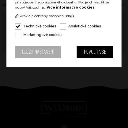
přizpůsobení zobrazovaného obsahu. Pro jejich využití je
Sada dvou typů celokovových brček + čistící nástavec v látkovém pytlíčku.
nutný Váš souhlas.
Více informací o cookies
.
Pravidla ochrany osobních údajů
Technické cookies
Analytické cookies
Skladem více než 5ks
Marketingové cookies
50 Kč
Původní cena: 99 Kč
Uložit nastavení
Povolit vše