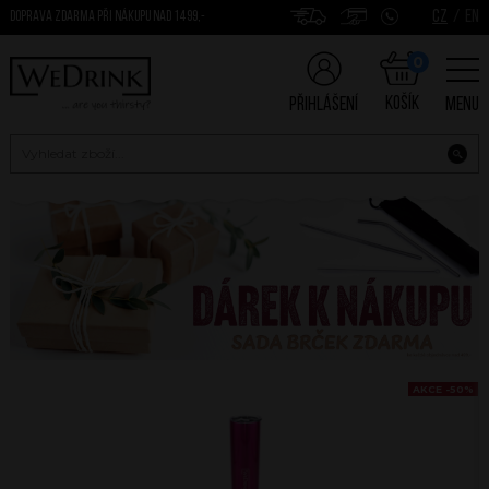
CZ
/
EN
DOPRAVA ZDARMA PŘI NÁKUPU NAD 1499,-
0
Košík
Přihlášení
Menu
AKCE -50%