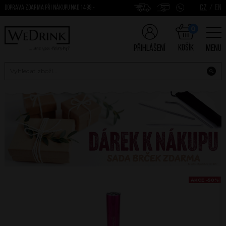
CZ
/
EN
DOPRAVA ZDARMA PŘI NÁKUPU NAD 1499,-
0
Košík
Přihlášení
Menu
AKCE -50%