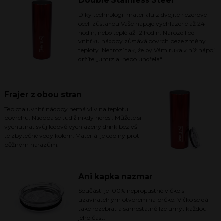
Double Stainless Steel
Díky technologii materiálu z dvojité nezerové
oceli zůstanou Vaše nápoje vychlazené až 24
hodin, nebo teplé až 12 hodin. Narozdíl od
vnitřku nádoby zůstává povrch beze změny
teploty. Nehrozí tak, že by Vám ruka v níž nápoj
držíte „umrzla, nebo uhořela“.
Frajer z obou stran
Teplota uvnitř nádoby nemá vliv na teplotu
povrchu. Nádoba se tudíž nikdy nerosí. Můžete si
vychutnat svůj ledově vychlazený drink bez vší
té zbytečné vody kolem. Materiál je odolný proti
běžným nárazům.
Ani kapka nazmar
Součástí je 100% nepropustné víčko s
uzavíratelným otvorem na brčko. Víčko se dá
také rozebrat a samostatně lze umýt každou
jeho část.