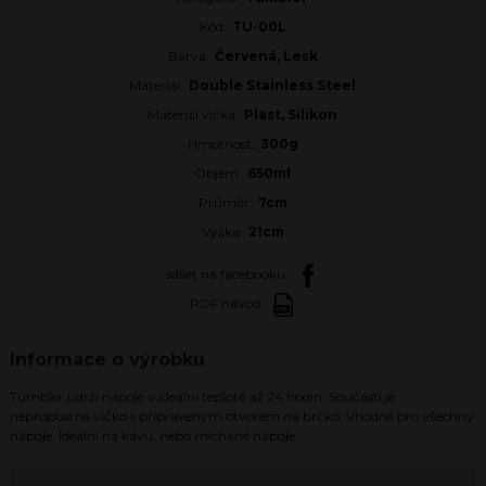
Kód:
TU-00L
Barva:
Červená, Lesk
Materiál:
Double Stainless Steel
Materiál víčka:
Plast, Silikon
Hmotnost:
300g
Objem:
650ml
Průměr:
7cm
Výška:
21cm
sdílet na facebooku
PDF návod
Informace o výrobku
Tumbler udrží nápoje v ideální teplotě až 24 hodin. Součástí je
nepropustné víčko s připraveným otvorem na brčko. Vhodné pro všechny
nápoje. Ideální na kávu, nebo míchané nápoje.