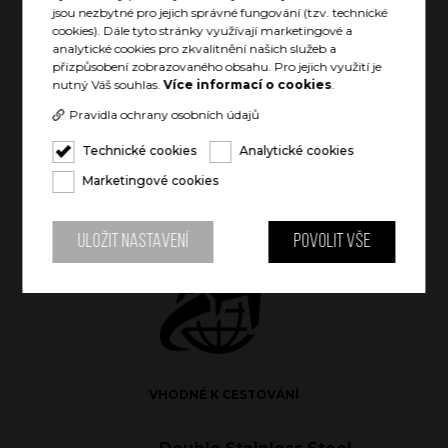
jsou nezbytné pro jejich správné fungování (tzv. technické
cookies). Dále tyto stránky využívají marketingové a
analytické cookies pro zkvalitnění našich služeb a
přizpůsobení zobrazovaného obsahu. Pro jejich využití je
VYCHLAZENÝ NÁPOJ AŽ 24 HODIN
nutný Váš souhlas.
Více informací o cookies
.
Pravidla ochrany osobních údajů
Technické cookies
Analytické cookies
Marketingové cookies
TEPLÝ NÁPOJ AŽ 12 HODIN
Uložit nastavení
Povolit vše
VHODNÉ K CESTOVÁNÍ