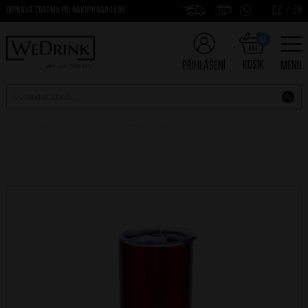
CZ
/
EN
DOPRAVA ZDARMA PŘI NÁKUPU NAD 1499,-
0
Košík
Přihlášení
Menu