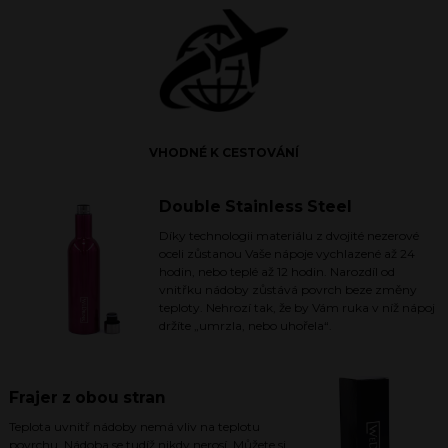
VHODNÉ K CESTOVÁNÍ
Double Stainless Steel
Díky technologii materiálu z dvojité nezerové
oceli zůstanou Vaše nápoje vychlazené až 24
hodin, nebo teplé až 12 hodin. Narozdíl od
vnitřku nádoby zůstává povrch beze změny
teploty. Nehrozí tak, že by Vám ruka v níž nápoj
držíte „umrzla, nebo uhořela“.
Frajer z obou stran
Teplota uvnitř nádoby nemá vliv na teplotu
povrchu. Nádoba se tudíž nikdy nerosí. Můžete si