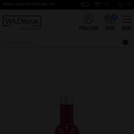
CZ
/
EN
DOPRAVA ZDARMA PŘI NÁKUPU NAD 1499,-
0
Košík
Přihlášení
Menu