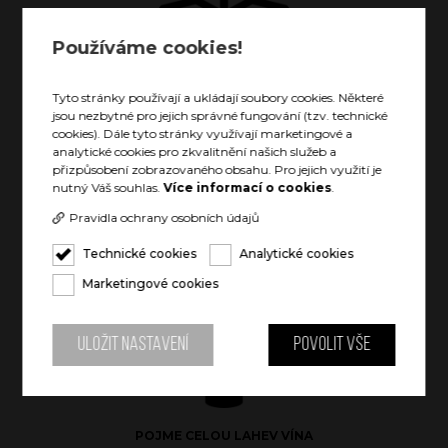
Používáme cookies!
Tyto stránky používají a ukládají soubory cookies. Některé
VYCHLAZENÝ NÁPOJ AŽ 24 HODIN
jsou nezbytné pro jejich správné fungování (tzv. technické
cookies). Dále tyto stránky využívají marketingové a
analytické cookies pro zkvalitnění našich služeb a
přizpůsobení zobrazovaného obsahu. Pro jejich využití je
nutný Váš souhlas.
Více informací o cookies
.
Pravidla ochrany osobních údajů
Technické cookies
Analytické cookies
TEPLÝ NÁPOJ AŽ 12 HODIN
Marketingové cookies
Uložit nastavení
Povolit vše
POJME CELOU LAHEV VÍNA