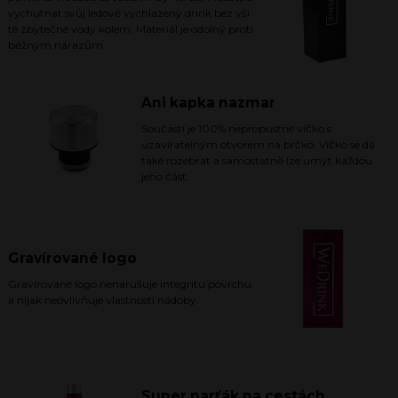
vychutnat svůj ledově vychlazený drink bez vší
té zbytečné vody kolem. Materiál je odolný proti
běžným nárazům.
Ani kapka nazmar
Součástí je 100% nepropustné víčko s
uzavíratelným otvorem na brčko. Víčko se dá
také rozebrat a samostatně lze umýt každou
jeho část.
Gravírované logo
Gravírované logo nenarušuje integritu povrchu
a nijak neovlivňuje vlastnosti nádoby.
Super parťák na cestách