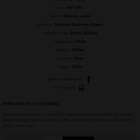
Kód:
WF-07L
Barva:
Růžová, Lesk
Materiál:
Double Stainless Steel
Materiál víčka:
Plast, Silikon
Hmotnost:
400g
Objem:
750ml
Průměr:
8cm
Výška:
31cm
sdílet na facebooku
PDF návod
Informace o výrobku
Oblíbená lahev nejen na víno udrží nápoje ve správné teplotě až 24 hodin.
Ideální na pláž, piknik, k bazénu, nebo na terasu. Vhodné na víno, aperol
spritz, nebo vodu.