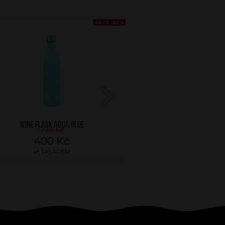
AKCE -50%
Next
WINE FLASK AQUA BLUE
WINE FLASK RO
799 Kč
799 K
400 Kč
400 
SKLADEM
SKLA