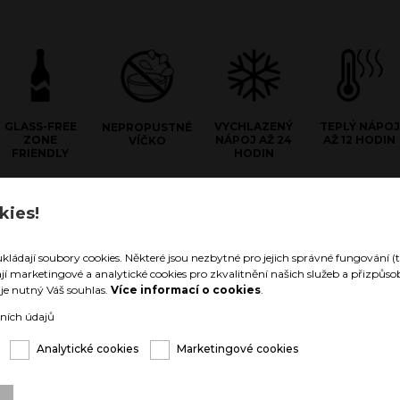
GLASS-FREE
VYCHLAZENÝ
TEPLÝ NÁPOJ
NEPROPUSTNÉ
ZONE
NÁPOJ AŽ 24
AŽ 12 HODIN
VÍČKO
FRIENDLY
HODIN
kies!
e Stainless Steel
hnologii materiálu z dvojité
ukládají soubory cookies. Některé jsou nezbytné pro jejich správné fungování (t
 oceli zůstanou Vaše nápoje
ají marketingové a analytické cookies pro zkvalitnění našich služeb a přizpů
né až 24 hodin, nebo teplé až 12
í je nutný Váš souhlas.
Více informací o cookies
.
arozdíl od vnitřku nádoby zůstává
eze změny teploty. Nehrozí tak, že
ních údajů
uka v níž nápoj držíte „umrzla,
řela“.
Analytické cookies
Marketingové cookies