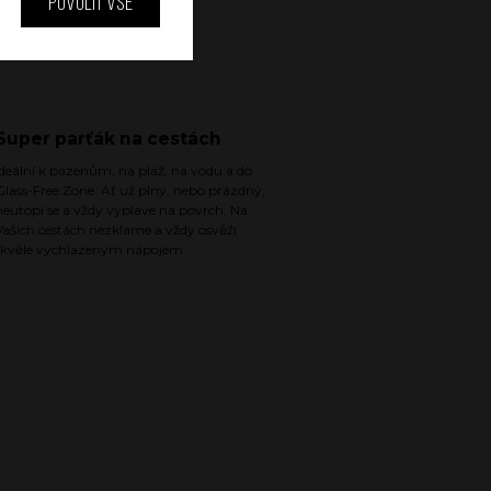
Povolit vše
Super parťák na cestách
Ideální k bazénům, na pláž, na vodu a do
Glass-Free Zone. Ať už plný, nebo prázdný,
neutopí se a vždy vyplave na povrch. Na
Vašich cestách nezklame a vždy osvěží
skvěle vychlazeným nápojem.