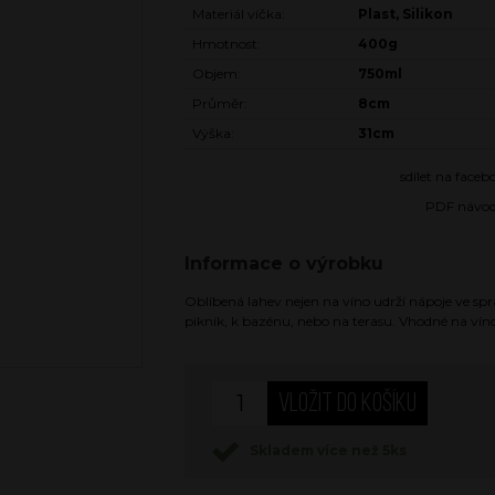
Materiál víčka:
Plast, Silikon
Hmotnost:
400g
Objem:
750ml
Průměr:
8cm
Výška:
31cm
sdílet na face
PDF návo
Informace o výrobku
Oblíbená lahev nejen na víno udrží nápoje ve sprá
piknik, k bazénu, nebo na terasu. Vhodné na víno
Skladem více než 5ks