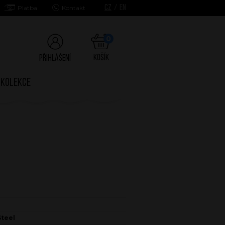
CZ
/
EN
Platba
Kontakt
0
Košík
Přihlášení
Kolekce
Steel