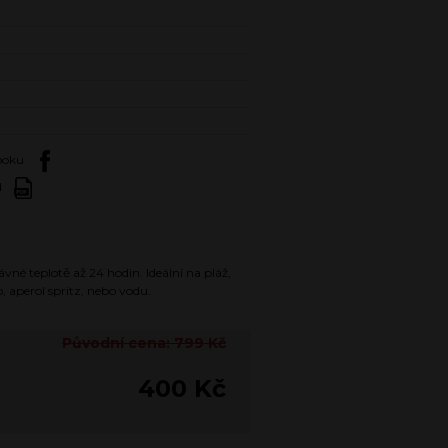
booku
d
vné teplotě až 24 hodin. Ideální na pláž,
, aperol spritz, nebo vodu.
Původní cena: 799 Kč
400 Kč