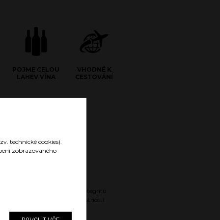
POJME CELOU
VHODNÉ K
LAHEV VÍNA
CESTOVÁNÍ
zv. technické cookies).
sobení zobrazovaného
Gravírované logo
Gravírované logo nenarušuje integritu
povrchu a nijak neovlivňuje vlastnosti
nádoby.