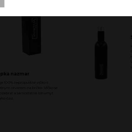
ý
apka nazmar
 je 100% nepropustné víčko s
elným otvorem na brčko. Víčko se
rozebrat a samostatně lze umýt
eho část.