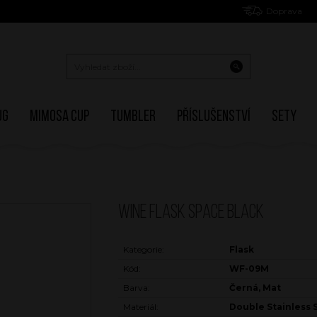
Doprava
ug
Mimosa Cup
Tumbler
Příslušenství
Sety
WINE FLASK SPACE BLACK
Kategorie:
Flask
Kód:
WF-09M
Barva:
Černá, Mat
Materiál:
Double Stainless 