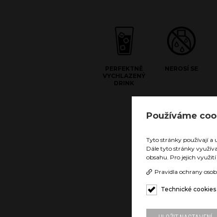
PERFEKTNĚ
NEROSÍ SE
VYCHLAZENÝ
DRINK
Používáme coo
Doubl
Díky tec
Tyto stránky používají a 
nezerové
Dále tyto stránky využív
vychlaze
obsahu. Pro jejich využit
hodin. N
povrch b
Pravidla ochrany osob
by Vám r
nebo uho
Technické cookies