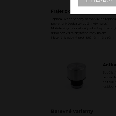
Uložit nastavení
Frajer z obou stran
Teplota uvnitř nádoby nemá vliv na teplotu
povrchu. Nádoba se tudíž nikdy nerosí.
Můžete si vychutnat svůj ledově vychlazen
drink bez vší té zbytečné vody kolem.
Materiál je odolný proti běžným nárazům.
Ani k
Součástí
uzavírat
dá také 
každou j
Barevné varianty