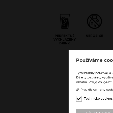
PERFEKTNĚ
NEROSÍ SE
VYCHLAZENÝ
DRINK
Používáme coo
Doubl
Díky tec
Tyto stránky používají a 
nezerové
Dále tyto stránky využív
vychlaze
obsahu. Pro jejich využit
hodin. N
povrch b
Pravidla ochrany osob
by Vám r
nebo uho
Technické cookies