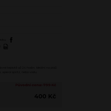
booku
d
vné teplotě až 24 hodin. Ideální na pláž,
, aperol spritz, nebo vodu.
Původní cena: 799 Kč
400 Kč