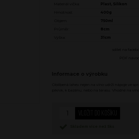
Materiál víčka:
Plast, Silikon
Hmotnost:
400g
Objem:
750ml
Průměr:
8cm
Výška:
31cm
sdílet na face
PDF návo
Informace o výrobku
Oblíbená lahev nejen na víno udrží nápoje ve sprá
piknik, k bazénu, nebo na terasu. Vhodné na víno
Skladem více než 5ks