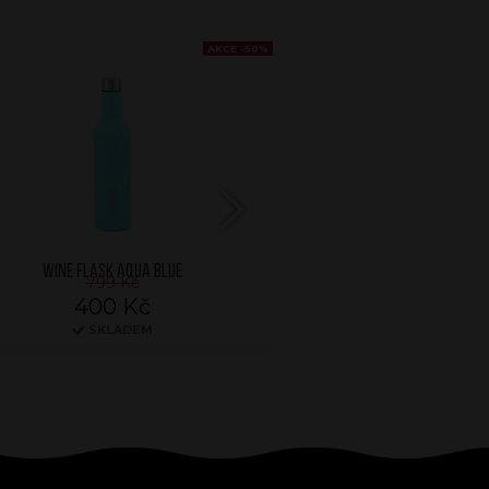
AKCE -50%
Next
WINE FLASK AQUA BLUE
WINE FLASK RO
799 Kč
799 K
400 Kč
400 
SKLADEM
SKLA