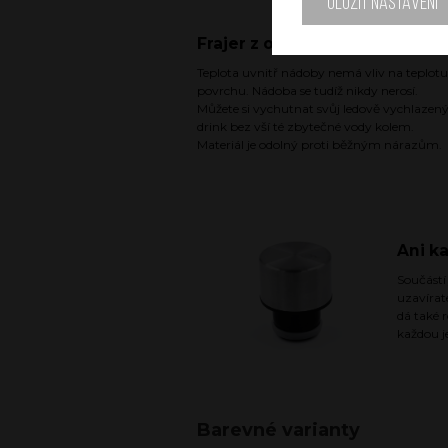
Uložit nastavení
Frajer z obou stran
Teplota uvnitř nádoby nemá vliv na teplotu
povrchu. Nádoba se tudíž nikdy nerosí.
Můžete si vychutnat svůj ledově vychlazen
drink bez vší té zbytečné vody kolem.
Materiál je odolný proti běžným nárazům.
Ani k
Součástí
uzavírat
dá také 
každou j
Barevné varianty