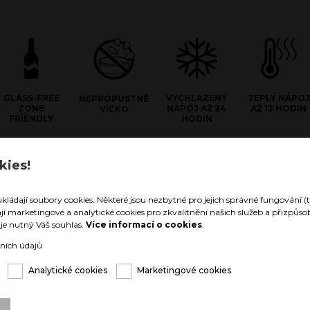
GLASS-FREE
VYCHLAZENÝ
TEPLÝ NÁPOJ
NEPROPUSTNÉ
ZONE
NÁPOJ AŽ 24
AŽ 12 HODIN
VÍČKO
FRIENDLY
HODIN
kies!
e Stainless Steel
hnologii materiálu z dvojité
ukládají soubory cookies. Některé jsou nezbytné pro jejich správné fungování (t
 oceli zůstanou Vaše nápoje
ají marketingové a analytické cookies pro zkvalitnění našich služeb a přizpů
né až 24 hodin, nebo teplé až 12
í je nutný Váš souhlas.
Více informací o cookies
.
arozdíl od vnitřku nádoby zůstává
eze změny teploty. Nehrozí tak, že
ních údajů
uka v níž nápoj držíte „umrzla,
řela“.
Analytické cookies
Marketingové cookies