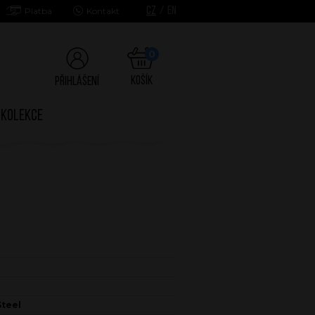
CZ
/
EN
Platba
Kontakt
0
Košík
Přihlášení
Kolekce
Steel