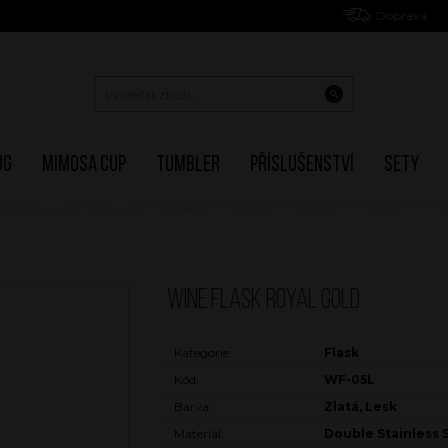
Doprava
ug
Mimosa Cup
Tumbler
Příslušenství
Sety
WINE FLASK ROYAL GOLD
Kategorie:
Flask
Kód:
WF-05L
Barva:
Zlatá, Lesk
Materiál:
Double Stainless 