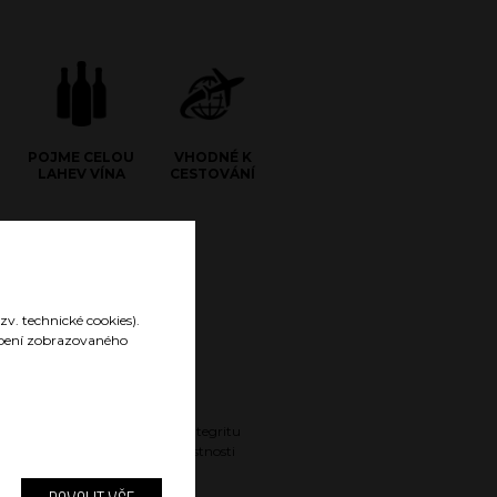
POJME CELOU
VHODNÉ K
LAHEV VÍNA
CESTOVÁNÍ
zv. technické cookies).
sobení zobrazovaného
Gravírované logo
Gravírované logo nenarušuje integritu
povrchu a nijak neovlivňuje vlastnosti
nádoby.