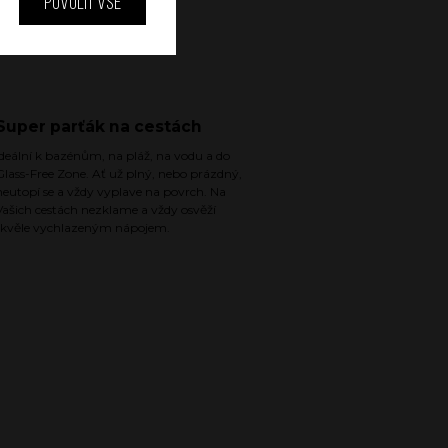
Povolit vše
Super parťák na cestách
Ideální k bazénům, na pláž, na vodu a do
Glass-Free Zone. Ať už plný, nebo prázdný,
neutopí se a vždy vyplave na povrch. Na
Vašich cestách nezklame a vždy osvěží
skvěle vychlazeným nápojem.