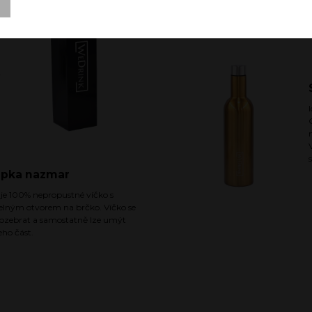
ý
apka nazmar
 je 100% nepropustné víčko s
elným otvorem na brčko. Víčko se
rozebrat a samostatně lze umýt
eho část.