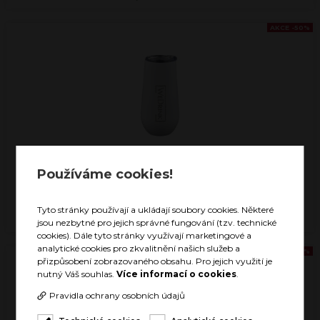
AKCE -50%
Používáme cookies!
MIMOSA CUP ICE WHITE
299 Kč
150 Kč
Tyto stránky používají a ukládají soubory cookies. Některé
SKLADEM
jsou nezbytné pro jejich správné fungování (tzv. technické
cookies). Dále tyto stránky využívají marketingové a
analytické cookies pro zkvalitnění našich služeb a
AKCE -50%
přizpůsobení zobrazovaného obsahu. Pro jejich využití je
nutný Váš souhlas.
Více informací o cookies
.
Pravidla ochrany osobních údajů