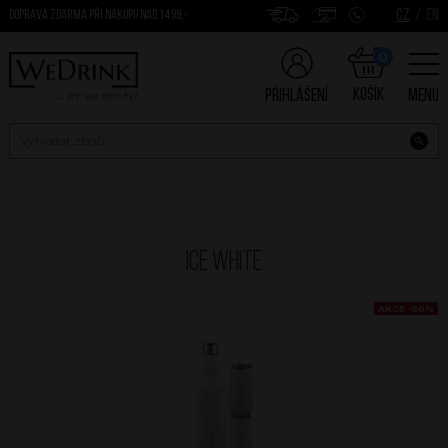
CZ
/
EN
DOPRAVA ZDARMA PŘI NÁKUPU NAD 1499,-
0
Košík
Přihlášení
Menu
Ice White
AKCE -50%