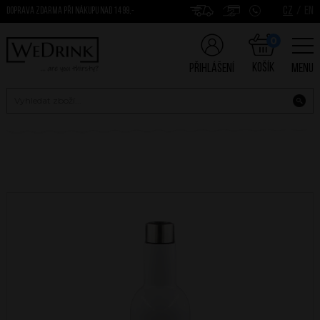
CZ
/
EN
DOPRAVA ZDARMA PŘI NÁKUPU NAD 1499,-
0
Košík
Přihlášení
Menu