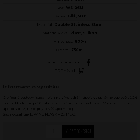
Kód:
WS-06M
Barva:
Bílá, Mat
Materiál:
Double Stainless Steel
Materiál víčka:
Plast, Silikon
Hmotnost:
800g
Objem:
750ml
sdílet na facebooku
PDF návod
Informace o výrobku
Oblíbená cestovní sada nejen na víno udrží nápoje ve správné teplotě až 24
hodin. Ideální na pláž, piknik, k bazénu, nebo na terasu. Vhodné na víno,
aperol spritz, nebo jiný osvěžující nápoj.
Sada obsahuje 1x WINE FLASK + 2x MUG.