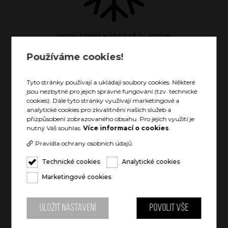
VYCHLAZENÝ NÁPOJ AŽ 24 HODIN
Používáme cookies!
Tyto stránky používají a ukládají soubory cookies. Některé
jsou nezbytné pro jejich správné fungování (tzv. technické
cookies). Dále tyto stránky využívají marketingové a
analytické cookies pro zkvalitnění našich služeb a
přizpůsobení zobrazovaného obsahu. Pro jejich využití je
TEPLÝ NÁPOJ AŽ 12 HODIN
nutný Váš souhlas.
Více informací o cookies
.
Pravidla ochrany osobních údajů
Technické cookies
Analytické cookies
Marketingové cookies
POJME CELOU LAHEV VÍNA
Uložit nastavení
Povolit vše