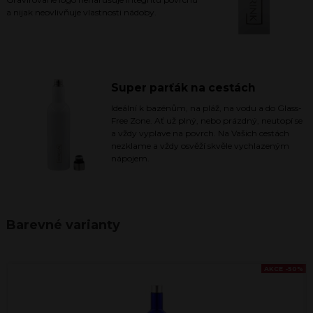
a nijak neovlivňuje vlastnosti nádoby.
Super parťák na cestách
Ideální k bazénům, na pláž, na vodu a do Glass-
Free Zone. Ať už plný, nebo prázdný, neutopí se
a vždy vyplave na povrch. Na Vašich cestách
nezklame a vždy osvěží skvěle vychlazeným
nápojem.
Barevné varianty
AKCE -50%