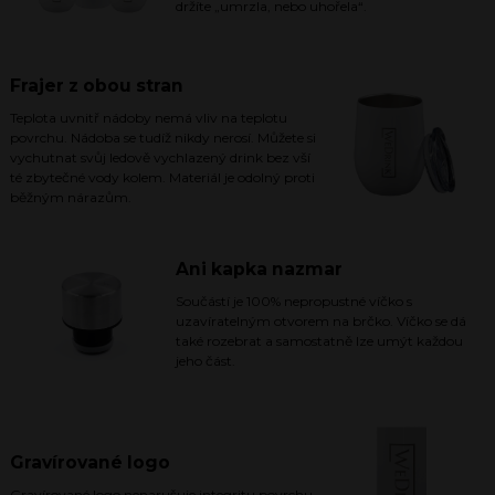
držíte „umrzla, nebo uhořela“.
Frajer z obou stran
Teplota uvnitř nádoby nemá vliv na teplotu
povrchu. Nádoba se tudíž nikdy nerosí. Můžete si
vychutnat svůj ledově vychlazený drink bez vší
té zbytečné vody kolem. Materiál je odolný proti
běžným nárazům.
Ani kapka nazmar
Součástí je 100% nepropustné víčko s
uzavíratelným otvorem na brčko. Víčko se dá
také rozebrat a samostatně lze umýt každou
jeho část.
Gravírované logo
Gravírované logo nenarušuje integritu povrchu