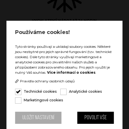
VYCHLAZENÝ NÁPOJ AŽ 24 HODIN
Používáme cookies!
Tyto stránky používají a ukládají soubory cookies. Některé
jsou nezbytné pro jejich správné fungování (tzv. technické
cookies). Dále tyto stránky využívají marketingové a
analytické cookies pro zkvalitnění našich služeb a
přizpůsobení zobrazovaného obsahu. Pro jejich využití je
TEPLÝ NÁPOJ AŽ 12 HODIN
nutný Váš souhlas.
Více informací o cookies
.
Pravidla ochrany osobních údajů
Technické cookies
Analytické cookies
Marketingové cookies
POJME CELOU LAHEV VÍNA
Uložit nastavení
Povolit vše