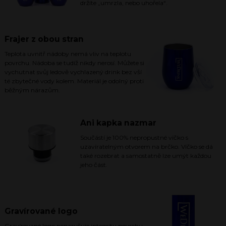
držíte „umrzla, nebo uhořela“.
Frajer z obou stran
Teplota uvnitř nádoby nemá vliv na teplotu
povrchu. Nádoba se tudíž nikdy nerosí. Můžete si
vychutnat svůj ledově vychlazený drink bez vší
té zbytečné vody kolem. Materiál je odolný proti
běžným nárazům.
Ani kapka nazmar
Součástí je 100% nepropustné víčko s
uzavíratelným otvorem na brčko. Víčko se dá
také rozebrat a samostatně lze umýt každou
jeho část.
Gravírované logo
Gravírované logo nenarušuje integritu povrchu