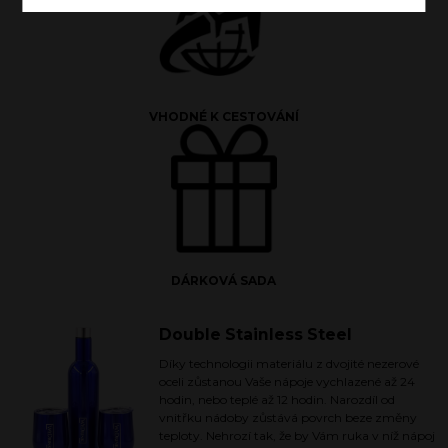
VHODNÉ K CESTOVÁNÍ
DÁRKOVÁ SADA
Double Stainless Steel
Díky technologii materiálu z dvojité nezerové
oceli zůstanou Vaše nápoje vychlazené až 24
hodin, nebo teplé až 12 hodin. Narozdíl od
vnitřku nádoby zůstává povrch beze změny
teploty. Nehrozí tak, že by Vám ruka v níž nápoj