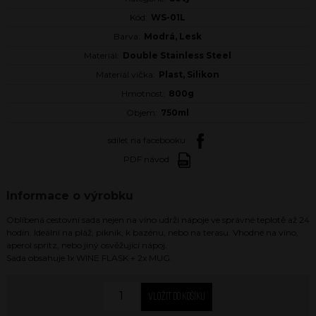
Kód:
WS-01L
Barva:
Modrá, Lesk
Materiál:
Double Stainless Steel
Materiál víčka:
Plast, Silikon
Hmotnost:
800g
Objem:
750ml
sdílet na facebooku
PDF návod
Informace o výrobku
Oblíbená cestovní sada nejen na víno udrží nápoje ve správné teplotě až 24
hodin. Ideální na pláž, piknik, k bazénu, nebo na terasu. Vhodné na víno,
aperol spritz, nebo jiný osvěžující nápoj.
Sada obsahuje 1x WINE FLASK + 2x MUG.