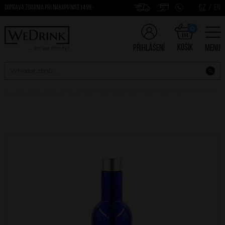
CZ
/
EN
DOPRAVA ZDARMA PŘI NÁKUPU NAD 1499,-
0
Košík
Přihlášení
Menu