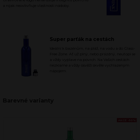
a nijak neovlivňuje vlastnosti nádoby.
Super parťák na cestách
Ideální k bazénům, na pláž, na vodu a do Glass-
Free Zone. Ať už plný, nebo prázdný, neutopí se
a vždy vyplave na povrch. Na Vašich cestách
nezklame a vždy osvěží skvěle vychlazeným
nápojem.
Barevné varianty
AKCE -50%