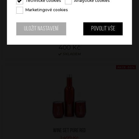
Technické cookies
Analytické cookies
Marketingové cookies
Uložit nastavení
Povolit vše
WINE FLASK PURE RED
799 Kč
400 Kč
SKLADEM
AKCE -50%
WINE SET PURE RED
1 499 Kč