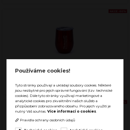
AKCE -50%
Používáme cookies!
MUG PURE RED
399 Kč
200 Kč
Tyto stránky používají a ukládají soubory cookies. Některé
SKLADEM
jsou nezbytné pro jejich správné fungování (tzv. technické
cookies). Dále tyto stránky využívají marketingové a
analytické cookies pro zkvalitnění našich služeb a
AKCE -50%
přizpůsobení zobrazovaného obsahu. Pro jejich využití je
nutný Váš souhlas.
Více informací o cookies
.
Pravidla ochrany osobních údajů