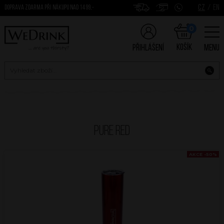
CZ
/
EN
DOPRAVA ZDARMA PŘI NÁKUPU NAD 1499,-
0
Košík
Přihlášení
Menu
Pure Red
AKCE -50%