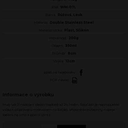
Kód:
WM-07L
Barva:
Růžová, Lesk
Materiál:
Double Stainless Steel
Materiál víčka:
Plast, Silikon
Hmotnost:
200g
Objem:
350ml
Průměr:
8cm
Výška:
12cm
sdílet na facebooku
PDF návod
Informace o výrobku
Mug udrží nápoje v ideální teplotě až 24 hodin. Součástí je nepropustné
víčko s připraveným otvorem na brčko. Vhodné pro všechny nápoje.
Ideální na víno a aperol spritz.