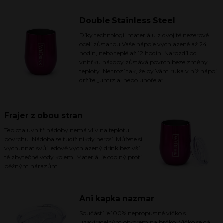
Double Stainless Steel
Díky technologii materiálu z dvojité nezerové
oceli zůstanou Vaše nápoje vychlazené až 24
hodin, nebo teplé až 12 hodin. Narozdíl od
vnitřku nádoby zůstává povrch beze změny
teploty. Nehrozí tak, že by Vám ruka v níž nápoj
držíte „umrzla, nebo uhořela“.
Frajer z obou stran
Teplota uvnitř nádoby nemá vliv na teplotu
povrchu. Nádoba se tudíž nikdy nerosí. Můžete si
vychutnat svůj ledově vychlazený drink bez vší
té zbytečné vody kolem. Materiál je odolný proti
běžným nárazům.
Ani kapka nazmar
Součástí je 100% nepropustné víčko s
uzavíratelným otvorem na brčko. Víčko se dá