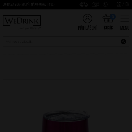
CZ
/
EN
DOPRAVA ZDARMA PŘI NÁKUPU NAD 1499,-
0
Košík
Přihlášení
Menu