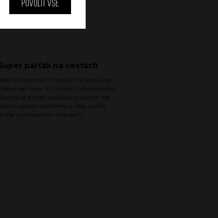
Povolit vše
Super parťák na cestách
Ideální k bazénům, na pláž, na vodu a do
Glass-Free Zone. Ať už plný, nebo prázdný,
neutopí se a vždy vyplave na povrch. Na
Vašich cestách nezklame a vždy osvěží
skvěle vychlazeným nápojem.