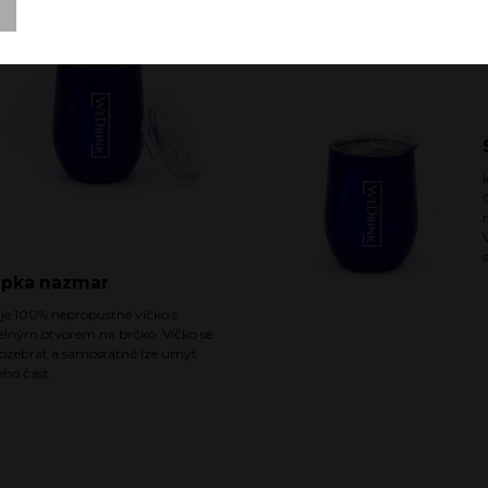
ý
apka nazmar
 je 100% nepropustné víčko s
elným otvorem na brčko. Víčko se
rozebrat a samostatně lze umýt
eho část.