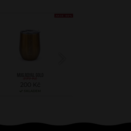
AKCE -50%
Next
MUG ROYAL GOLD
MUG ROSE 
399 Kč
399 K
200 Kč
200 
SKLADEM
SKLA