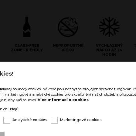
GLASS-FREE
NEPROPUSTNÉ
VYCHLAZENÝ
ZONE FRIENDLY
VÍČKO
NÁPOJ AŽ 24
HODIN
kies!
e Stainless Steel
hnologii materiálu z dvojité
ukládají soubory cookies. Některé jsou nezbytné pro jejich správné fungování (t
 oceli zůstanou Vaše nápoje
ají marketingové a analytické cookies pro zkvalitnění našich služeb a přizpů
né až 24 hodin, nebo teplé až 12
í je nutný Váš souhlas.
Více informací o cookies
.
arozdíl od vnitřku nádoby zůstává
eze změny teploty. Nehrozí tak, že
ních údajů
uka v níž nápoj držíte „umrzla,
řela“.
Analytické cookies
Marketingové cookies