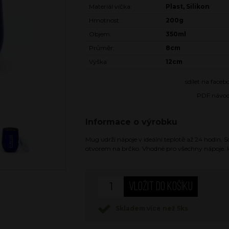
Materiál víčka:
Plast, Silikon
Hmotnost:
200g
Objem:
350ml
Průměr:
8cm
Výška:
12cm
sdílet na face
PDF návo
Informace o výrobku
Mug udrží nápoje v ideální teplotě až 24 hodin. 
otvorem na brčko. Vhodné pro všechny nápoje. Ide
Skladem více než 5ks