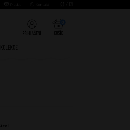
CZ
/
EN
Platba
Kontakt
0
Košík
Přihlášení
Kolekce
Steel