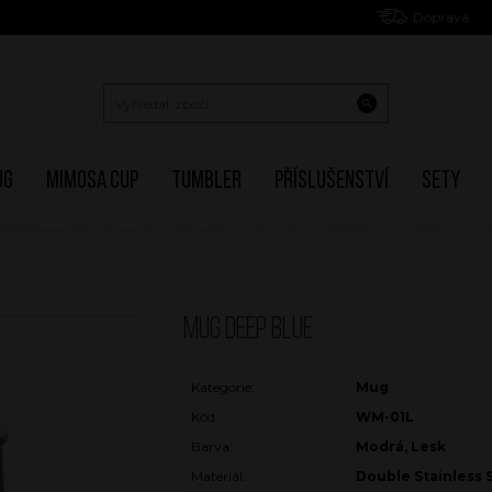
Doprava
ug
Mimosa Cup
Tumbler
Příslušenství
Sety
MUG DEEP BLUE
Kategorie:
Mug
Kód:
WM-01L
Barva:
Modrá, Lesk
Materiál:
Double Stainless 