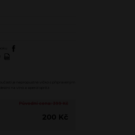
booku
d
Součástí je nepropustné víčko s připraveným
ální na víno a aperol spritz.
Původní cena: 399 Kč
200 Kč