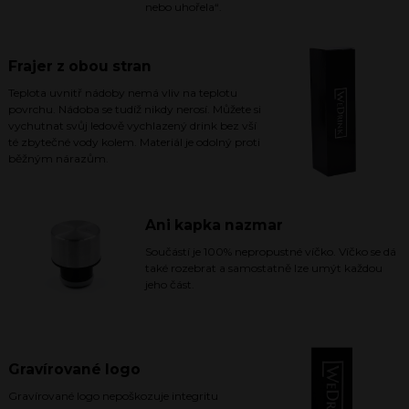
nebo uhořela“.
Frajer z obou stran
Teplota uvnitř nádoby nemá vliv na teplotu
povrchu. Nádoba se tudíž nikdy nerosí. Můžete si
vychutnat svůj ledově vychlazený drink bez vší
té zbytečné vody kolem. Materiál je odolný proti
běžným nárazům.
Ani kapka nazmar
Součástí je 100% nepropustné víčko. Víčko se dá
také rozebrat a samostatně lze umýt každou
jeho část.
Gravírované logo
Gravírované logo nepoškozuje integritu