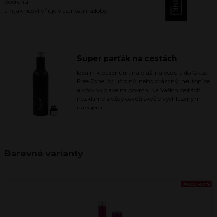
povrchu
a nijak neovlivňuje vlastnosti nádoby.
Super parťák na cestách
Ideální k bazénům, na pláž, na vodu a do Glass-
Free Zone. Ať už plný, nebo prázdný, neutopí se
a vždy vyplave na povrch. Na Vašich cestách
nezklame a vždy osvěží skvěle vychlazeným
nápojem.
Barevné varianty
AKCE -50%