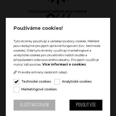
VYCHLAZENÝ NÁPOJ AŽ 24 HODIN
Používáme cookies!
Tyto stránky používají a ukládají soubory cookies. Některé
jsou nezbytné pro jejich správné fungování (tzv. technické
cookies). Dále tyto stránky využívají marketingové a
TEPLÝ NÁPOJ AŽ 12 HODIN
analytické cookies pro zkvalitnění našich služeb a
přizpůsobení zobrazovaného obsahu. Pro jejich využití je
nutný Váš souhlas.
Více informací o cookies
.
Pravidla ochrany osobních údajů
Technické cookies
Analytické cookies
Marketingové cookies
POJME CELOU LAHEV VÍNA
Uložit nastavení
Povolit vše