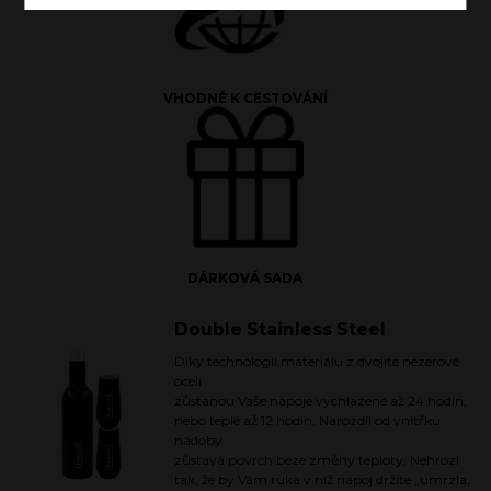
VHODNÉ K CESTOVÁNÍ
DÁRKOVÁ SADA
Double Stainless Steel
Díky technologii materiálu z dvojité nezerové
oceli
zůstanou Vaše nápoje vychlazené až 24 hodin,
nebo teplé až 12 hodin. Narozdíl od vnitřku
nádoby
zůstává povrch beze změny teploty. Nehrozí
tak, že by Vám ruka v níž nápoj držíte „umrzla,