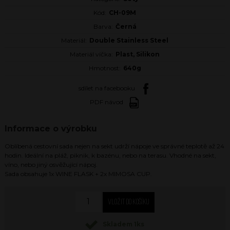
Kód:
CH-09M
Barva:
Černá
Materiál:
Double Stainless Steel
Materiál víčka:
Plast, Silikon
Hmotnost:
640g
sdílet na facebooku
PDF návod
Informace o výrobku
Oblíbená cestovní sada nejen na sekt udrží nápoje ve správné teplotě až 24
hodin. Ideální na pláž, piknik, k bazénu, nebo na terasu. Vhodné na sekt,
víno, nebo jiný osvěžující nápoj.
Sada obsahuje 1x WINE FLASK + 2x MIMOSA CUP.
Skladem 1ks