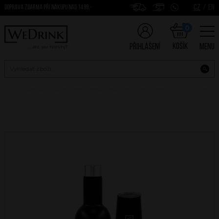
CZ
/
EN
DOPRAVA ZDARMA PŘI NÁKUPU NAD 1499,-
0
Košík
Přihlášení
Menu