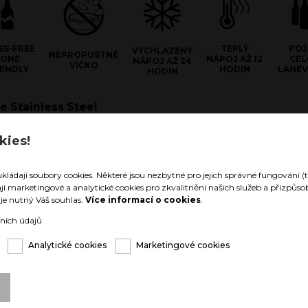
SS-FREE
TEPLÝ
PO
VYCHLAZENÝ
NEPROPUSTNÉ
ZONE
NÁPOJ AŽ 12
CE
NÁPOJ AŽ 24
VÍČKO
IENDLY
HODIN
LAHEV
HODIN
e Stainless Steel
hnologii materiálu z dvojité
kies!
 oceli
 Vaše nápoje vychlazené až 24
ukládají soubory cookies. Některé jsou nezbytné pro jejich správné fungování (t
é až 12 hodin. Narozdíl od vnitřku
ají marketingové a analytické cookies pro zkvalitnění našich služeb a přizpů
í je nutný Váš souhlas.
Více informací o cookies
.
povrch beze změny teploty.
tak, že by Vám ruka v níž nápoj
ních údajů
umrzla, nebo uhořela“.
Analytické cookies
Marketingové cookies