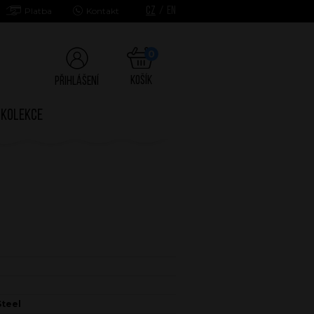
CZ
/
EN
Platba
Kontakt
0
Košík
Přihlášení
Kolekce
Steel