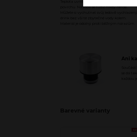
Teplota uvnitř nádoby nemá vliv na teplotu
povrchu. Nádoba se tudíž nikdy nerosí.
Můžete si vychutnat svůj ledově vychlazen
drink bez vší té zbytečné vody kolem.
Materiál je odolný proti běžným nárazům.
Ani k
Součástí
se dá ta
každou j
Barevné varianty
AK