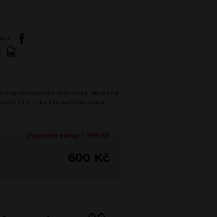
booku
d
 ve správné teplotě až 24 hodin. Ideální na
sekt, víno, nebo jiný osvěžující nápoj.
.
Původní cena: 1 199 Kč
600 Kč