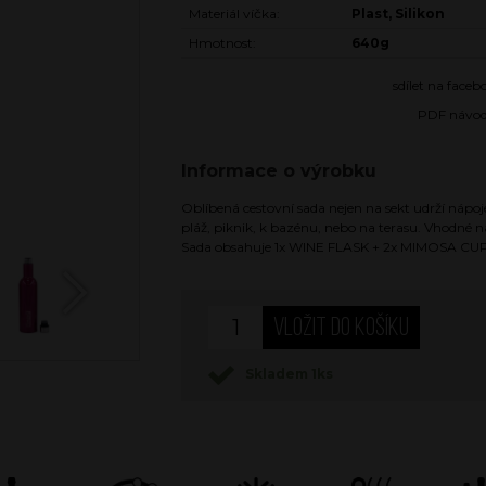
Materiál víčka:
Plast, Silikon
Hmotnost:
640g
sdílet na face
PDF návo
Informace o výrobku
Oblíbená cestovní sada nejen na sekt udrží nápoje
pláž, piknik, k bazénu, nebo na terasu. Vhodné na 
Sada obsahuje 1x WINE FLASK + 2x MIMOSA CUP
Next
Skladem 1ks