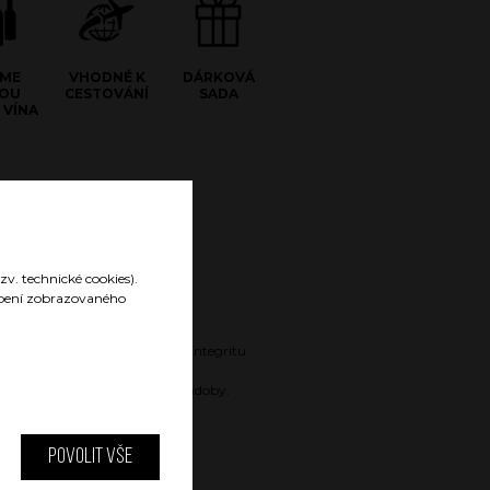
JME
VHODNÉ K
DÁRKOVÁ
LOU
CESTOVÁNÍ
SADA
 VÍNA
zv. technické cookies).
sobení zobrazovaného
Gravírované logo
Gravírované logo nepoškozuje integritu
povrchu
a nijak neovlivňuje vlastnosti nádoby.
Povolit vše