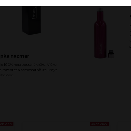
ý
apka nazmar
 je 100% nepropustné víčko. Víčko
ké rozebrat a samostatně lze umýt
eho část.
CE -50%
AKCE -50%