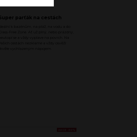
Super parťák na cestách
Ideální k bazénům, na pláž, na vodu a do
Glass-Free Zone. Ať už plný, nebo prázdný,
neutopí se a vždy vyplave na povrch. Na
Vašich cestách nezklame a vždy osvěží
skvěle vychlazeným nápojem.
AKCE -50%