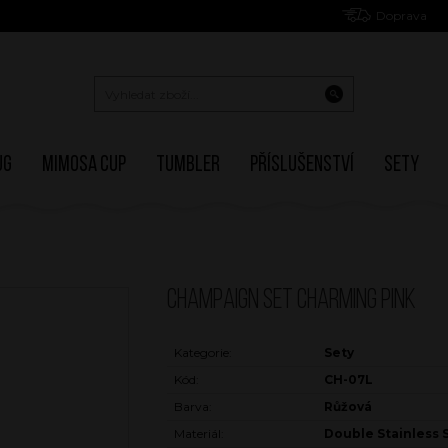
Doprava
ug
Mimosa Cup
Tumbler
Příslušenství
Sety
CHAMPAIGN SET CHARMING PINK
Kategorie:
Sety
Kód:
CH-07L
Barva:
Růžová
Materiál:
Double Stainless 