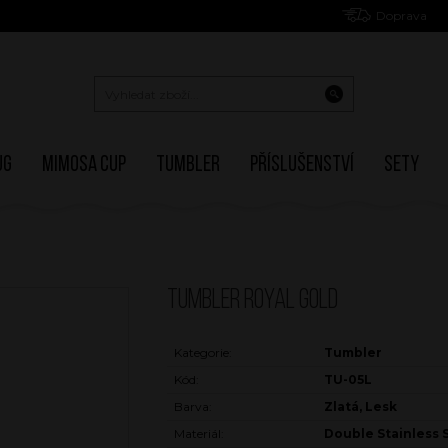
Doprava
ug
Mimosa Cup
Tumbler
Příslušenství
Sety
TUMBLER ROYAL GOLD
Kategorie:
Tumbler
Kód:
TU-05L
Barva:
Zlatá, Lesk
Materiál:
Double Stainless 