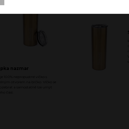
ý
apka nazmar
 je 100% nepropustné víčko s
elným otvorem na brčko. Víčko se
rozebrat a samostatně lze umýt
eho část.