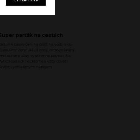
Super parťák na cestách
Ideální k bazénům, na pláž, na vodu a do
Glass-Free Zone. Ať už plný, nebo prázdný,
neutopí se a vždy vyplave na povrch. Na
Vašich cestách nezklame a vždy osvěží
skvěle vychlazeným nápojem.