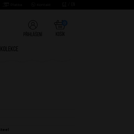
CZ
/
EN
Platba
Kontakt
0
Košík
Přihlášení
Kolekce
Steel