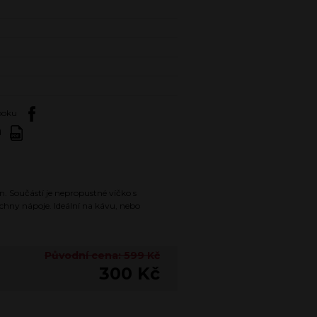
booku
d
n. Součástí je nepropustné víčko s
hny nápoje. Ideální na kávu, nebo
Původní cena: 599 Kč
300 Kč