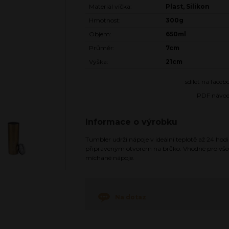
Materiál víčka:
Plast, Silikon
Hmotnost:
300g
Objem:
650ml
Průměr:
7cm
Výška:
21cm
sdílet na face
PDF návo
Informace o výrobku
Tumbler udrží nápoje v ideální teplotě až 24 hodi
připraveným otvorem na brčko. Vhodné pro všec
míchané nápoje.
Na dotaz