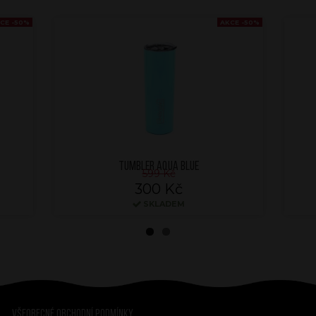
CE -50%
AKCE -50%
TUMBLER AQUA BLUE
599 Kč
300 Kč
SKLADEM
Všeobecné obchodní podmínky