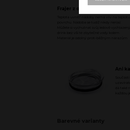
Frajer z obou stran
Teplota uvnitř nádoby nemá vliv na teplotu
povrchu. Nádoba se tudíž nikdy nerosí.
Můžete si vychutnat svůj ledově vychlazen
drink bez vší té zbytečné vody kolem.
Materiál je odolný proti běžným nárazům.
Ani k
Součástí
uzavírat
dá také 
každou j
Barevné varianty