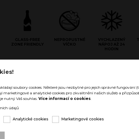
GLASS-FREE
NEPROPUSTNÉ
VYCHLAZENÝ
ZONE FRIENDLY
VÍČKO
NÁPOJ AŽ 24
HODIN
e Stainless Steel
kies!
hnologii materiálu z dvojité
 oceli zůstanou Vaše nápoje
ukládají soubory cookies. Některé jsou nezbytné pro jejich správné fungování (t
né až 24 hodin, nebo teplé až 12
ají marketingové a analytické cookies pro zkvalitnění našich služeb a přizpů
arozdíl od vnitřku nádoby zůstává
í je nutný Váš souhlas.
Více informací o cookies
.
eze změny teploty. Nehrozí tak, že
uka v níž nápoj držíte „umrzla,
ních údajů
řela“.
Analytické cookies
Marketingové cookies