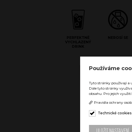
PERFEKTNĚ
NEROSÍ SE
VYCHLAZENÝ
DRINK
Doubl
Používáme coo
Díky tec
nezerové
Tyto stránky používají a 
vychlaze
Dále tyto stránky využív
hodin. N
obsahu. Pro jejich využit
povrch b
by Vám r
Pravidla ochrany osob
nebo uho
Technické cookies
Uložit nastavení