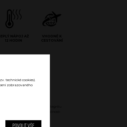
TEPLÝ NÁPOJ AŽ
VHODNÉ K
12 HODIN
CESTOVÁNÍ
zv. technické cookies).
sobení zobrazovaného
Gravírované logo
Gravírované logo nenarušuje integritu
povrchu a nijak neovlivňuje vlastnosti
nádoby.
Povolit vše