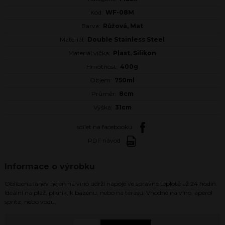
Kód:
WF-08M
Barva:
Růžová, Mat
Materiál:
Double Stainless Steel
Materiál víčka:
Plast, Silikon
Hmotnost:
400g
Objem:
750ml
Průměr:
8cm
Výška:
31cm
sdílet na facebooku
PDF návod
Informace o výrobku
Oblíbená lahev nejen na víno udrží nápoje ve správné teplotě až 24 hodin.
Ideální na pláž, piknik, k bazénu, nebo na terasu. Vhodné na víno, aperol
spritz, nebo vodu.