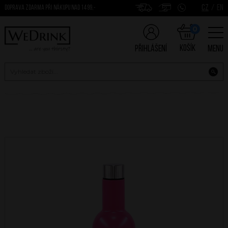
CZ
/
EN
DOPRAVA ZDARMA PŘI NÁKUPU NAD 1499,-
0
Košík
Přihlášení
Menu