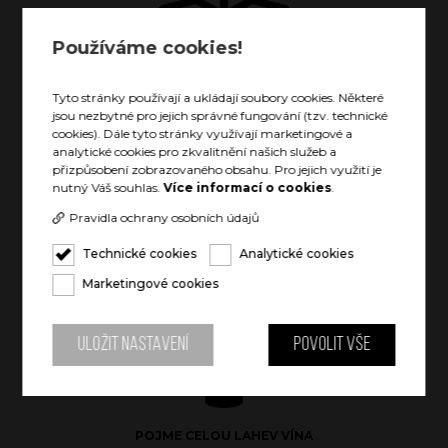
Používáme cookies!
Tyto stránky používají a ukládají soubory cookies. Některé
VYCHLAZENÝ NÁPOJ AŽ 24 HODIN
jsou nezbytné pro jejich správné fungování (tzv. technické
cookies). Dále tyto stránky využívají marketingové a
analytické cookies pro zkvalitnění našich služeb a
přizpůsobení zobrazovaného obsahu. Pro jejich využití je
nutný Váš souhlas.
Více informací o cookies
.
Pravidla ochrany osobních údajů
Technické cookies
Analytické cookies
TEPLÝ NÁPOJ AŽ 12 HODIN
Marketingové cookies
Uložit nastavení
Povolit vše
POJME CELOU LAHEV VÍNA