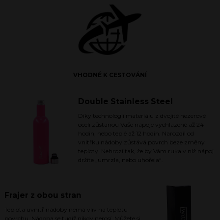
VHODNÉ K CESTOVÁNÍ
Double Stainless Steel
Díky technologii materiálu z dvojité nezerové
oceli zůstanou Vaše nápoje vychlazené až 24
hodin, nebo teplé až 12 hodin. Narozdíl od
vnitřku nádoby zůstává povrch beze změny
teploty. Nehrozí tak, že by Vám ruka v níž nápoj
držíte „umrzla, nebo uhořela“.
Frajer z obou stran
Teplota uvnitř nádoby nemá vliv na teplotu
povrchu. Nádoba se tudíž nikdy nerosí. Můžete si