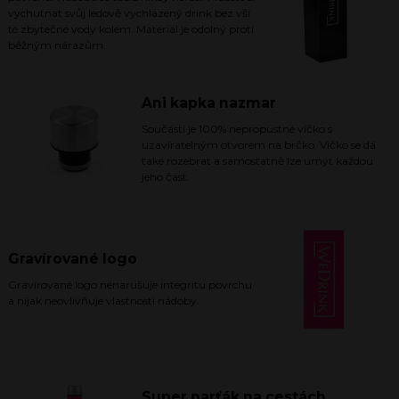
vychutnat svůj ledově vychlazený drink bez vší
té zbytečné vody kolem. Materiál je odolný proti
běžným nárazům.
Ani kapka nazmar
Součástí je 100% nepropustné víčko s
uzavíratelným otvorem na brčko. Víčko se dá
také rozebrat a samostatně lze umýt každou
jeho část.
Gravírované logo
Gravírované logo nenarušuje integritu povrchu
a nijak neovlivňuje vlastnosti nádoby.
Super parťák na cestách