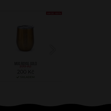
AKCE -50%
Next
MUG ROYAL GOLD
MUG ROSE 
399 Kč
399 K
200 Kč
200 
SKLADEM
SKLA