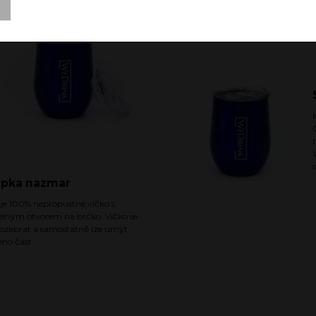
ý
apka nazmar
 je 100% nepropustné víčko s
elným otvorem na brčko. Víčko se
rozebrat a samostatně lze umýt
eho část.