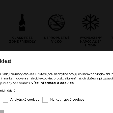
GLASS-FREE
NEPROPUSTNÉ
VYCHLAZENÝ
ZONE FRIENDLY
VÍČKO
NÁPOJ AŽ 24
HODIN
kies!
e Stainless Steel
hnologii materiálu z dvojité
ukládají soubory cookies. Některé jsou nezbytné pro jejich správné fungování (t
 oceli zůstanou Vaše nápoje
ají marketingové a analytické cookies pro zkvalitnění našich služeb a přizpů
né až 24 hodin, nebo teplé až 12
í je nutný Váš souhlas.
Více informací o cookies
.
arozdíl od vnitřku nádoby zůstává
eze změny teploty. Nehrozí tak, že
ních údajů
uka v níž nápoj držíte „umrzla,
řela“.
Analytické cookies
Marketingové cookies