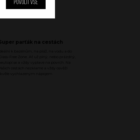
Povolit vše
Super parťák na cestách
Ideální k bazénům, na pláž, na vodu a do
Glass-Free Zone. Ať už plný, nebo prázdný,
neutopí se a vždy vyplave na povrch. Na
Vašich cestách nezklame a vždy osvěží
skvěle vychlazeným nápojem.