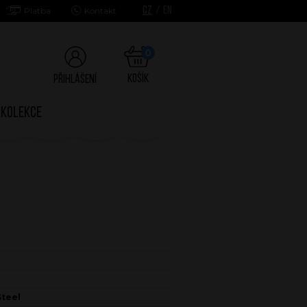
CZ
/
EN
Platba
Kontakt
0
Košík
Přihlášení
Kolekce
Steel