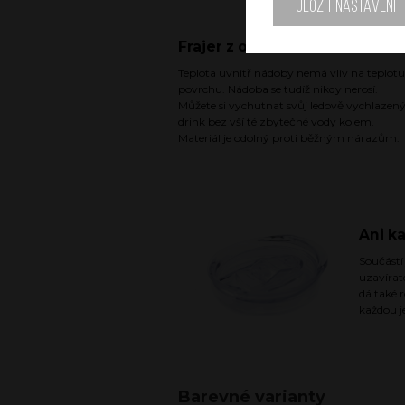
Uložit nastavení
Frajer z obou stran
Teplota uvnitř nádoby nemá vliv na teplotu
povrchu. Nádoba se tudíž nikdy nerosí.
Můžete si vychutnat svůj ledově vychlazen
drink bez vší té zbytečné vody kolem.
Materiál je odolný proti běžným nárazům.
Ani k
Součástí
uzavírat
dá také 
každou j
Barevné varianty