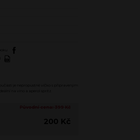
booku
d
Součástí je nepropustné víčko s připraveným
ální na víno a aperol spritz.
Původní cena: 399 Kč
200 Kč