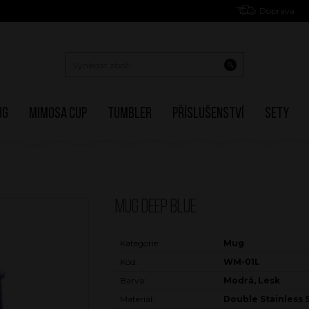
Doprava
ug
Mimosa Cup
Tumbler
Příslušenství
Sety
MUG DEEP BLUE
Kategorie:
Mug
Kód:
WM-01L
Barva:
Modrá, Lesk
Materiál:
Double Stainless 