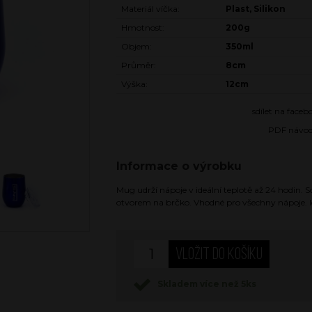
Materiál víčka:
Plast, Silikon
Hmotnost:
200g
Objem:
350ml
Průměr:
8cm
Výška:
12cm
sdílet na face
PDF návo
Informace o výrobku
Mug udrží nápoje v ideální teplotě až 24 hodin. 
otvorem na brčko. Vhodné pro všechny nápoje. Ide
Skladem více než 5ks