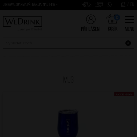
CZ
/
EN
DOPRAVA ZDARMA PŘI NÁKUPU NAD 1499,-
0
Košík
Přihlášení
Menu
Mug
AKCE -50%