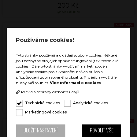
200 Kč
SKLADEM
AKCE -50%
Používáme cookies!
Tyto stránky používají a ukládají soubory cookies. Některé
jsou nezbytné pro jejich správné fungování (tzv. technické
cookies). Dále tyto stránky využívají marketingové a
analytické cookies pro zkvalitnění našich služeb a
přizpůsobení zobrazovaného obsahu. Pro jejich využití je
nutný Váš souhlas.
Více informací o cookies
.
MUG ICE WHITE
Pravidla ochrany osobních údajů
399 Kč
200 Kč
Technické cookies
Analytické cookies
SKLADEM
Marketingové cookies
AKCE -50%
Uložit nastavení
Povolit vše