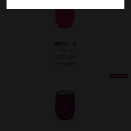
MUG HOT PINK
399 Kč
200 Kč
SKLADEM
AKCE -50%