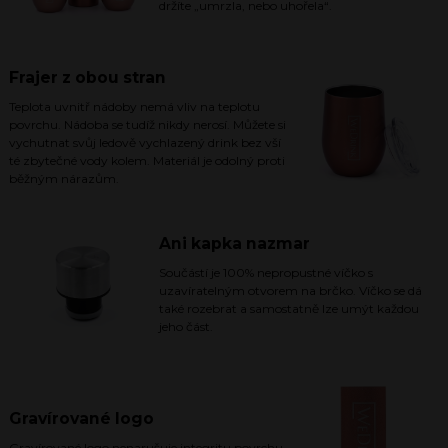
držíte „umrzla, nebo uhořela“.
Frajer z obou stran
Teplota uvnitř nádoby nemá vliv na teplotu
povrchu. Nádoba se tudíž nikdy nerosí. Můžete si
vychutnat svůj ledově vychlazený drink bez vší
té zbytečné vody kolem. Materiál je odolný proti
běžným nárazům.
Ani kapka nazmar
Součástí je 100% nepropustné víčko s
uzavíratelným otvorem na brčko. Víčko se dá
také rozebrat a samostatně lze umýt každou
jeho část.
Gravírované logo
Gravírované logo nenarušuje integritu povrchu