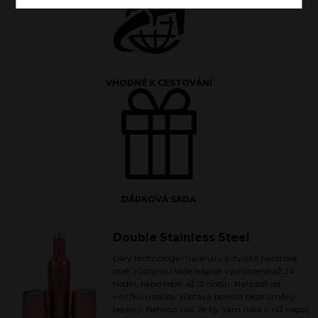
VHODNÉ K CESTOVÁNÍ
DÁRKOVÁ SADA
Double Stainless Steel
Díky technologii materiálu z dvojité nezerové
oceli zůstanou Vaše nápoje vychlazené až 24
hodin, nebo teplé až 12 hodin. Narozdíl od
vnitřku nádoby zůstává povrch beze změny
teploty. Nehrozí tak, že by Vám ruka v níž nápoj