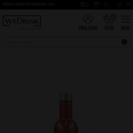
CZ
/
EN
DOPRAVA ZDARMA PŘI NÁKUPU NAD 1499,-
0
Košík
Přihlášení
Menu