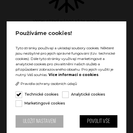
VYCHLAZENÝ NÁPOJ AŽ 24 HODIN
Používáme cookies!
Tyto stránky používají a ukládají soubory cookies. Některé
jsou nezbytné pro jejich správné fungování (tzv. technické
cookies). Dále tyto stránky využívají marketingové a
analytické cookies pro zkvalitnění našich služeb a
přizpůsobení zobrazovaného obsahu. Pro jejich využití je
TEPLÝ NÁPOJ AŽ 12 HODIN
nutný Váš souhlas.
Více informací o cookies
.
Pravidla ochrany osobních údajů
Technické cookies
Analytické cookies
Marketingové cookies
POJME CELOU LAHEV VÍNA
Uložit nastavení
Povolit vše