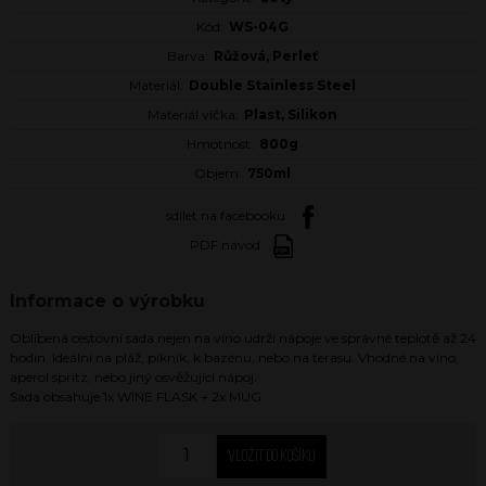
Kód:
WS-04G
Barva:
Růžová, Perleť
Materiál:
Double Stainless Steel
Materiál víčka:
Plast, Silikon
Hmotnost:
800g
Objem:
750ml
sdílet na facebooku
PDF návod
Informace o výrobku
Oblíbená cestovní sada nejen na víno udrží nápoje ve správné teplotě až 24
hodin. Ideální na pláž, piknik, k bazénu, nebo na terasu. Vhodné na víno,
aperol spritz, nebo jiný osvěžující nápoj.
Sada obsahuje 1x WINE FLASK + 2x MUG.