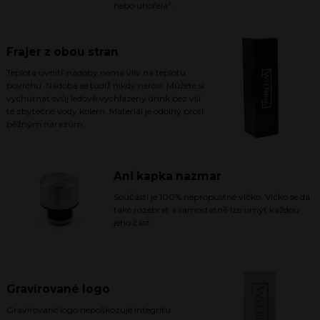
nebo uhořela“.
Frajer z obou stran
Teplota uvnitř nádoby nemá vliv na teplotu
povrchu. Nádoba se tudíž nikdy nerosí. Můžete si
vychutnat svůj ledově vychlazený drink bez vší
té zbytečné vody kolem. Materiál je odolný proti
běžným nárazům.
Ani kapka nazmar
Součástí je 100% nepropustné víčko. Víčko se dá
také rozebrat a samostatně lze umýt každou
jeho část.
Gravírované logo
Gravírované logo nepoškozuje integritu