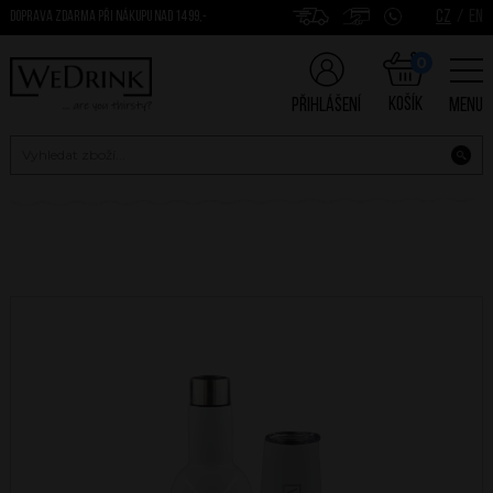
CZ
/
EN
DOPRAVA ZDARMA PŘI NÁKUPU NAD 1499,-
0
Košík
Přihlášení
Menu