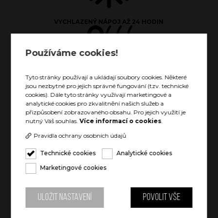
VYCHLAZENÝ NÁPOJ AŽ 24 HODIN
Používáme cookies!
Tyto stránky používají a ukládají soubory cookies. Některé
jsou nezbytné pro jejich správné fungování (tzv. technické
cookies). Dále tyto stránky využívají marketingové a
TEPLÝ NÁPOJ AŽ 12 HODIN
analytické cookies pro zkvalitnění našich služeb a
přizpůsobení zobrazovaného obsahu. Pro jejich využití je
nutný Váš souhlas.
Více informací o cookies
.
Pravidla ochrany osobních údajů
Technické cookies
Analytické cookies
Marketingové cookies
POJME CELOU LAHEV VÍNA
Uložit nastavení
Povolit vše