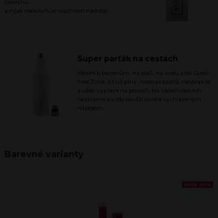
povrchu
a nijak neovlivňuje vlastnosti nádoby.
Super parťák na cestách
Ideální k bazénům, na pláž, na vodu a do Glass-
Free Zone. Ať už plný, nebo prázdný, neutopí se
a vždy vyplave na povrch. Na Vašich cestách
nezklame a vždy osvěží skvěle vychlazeným
nápojem.
Barevné varianty
AKCE -50%