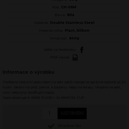
Kód:
CH-06M
Barva:
Bílá
Materiál:
Double Stainless Steel
Materiál víčka:
Plast, Silikon
Hmotnost:
640g
sdílet na facebooku
PDF návod
Informace o výrobku
Oblíbená cestovní sada nejen na sekt udrží nápoje ve správné teplotě až 24
hodin. Ideální na pláž, piknik, k bazénu, nebo na terasu. Vhodné na sekt,
víno, nebo jiný osvěžující nápoj.
Sada obsahuje 1x WINE FLASK + 2x MIMOSA CUP.
Skladem 1ks