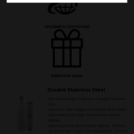
VHODNÉ K CESTOVÁNÍ
DÁRKOVÁ SADA
Double Stainless Steel
Díky technologii materiálu z dvojité nezerové
oceli
zůstanou Vaše nápoje vychlazené až 24 hodin,
nebo teplé až 12 hodin. Narozdíl od vnitřku
nádoby
zůstává povrch beze změny teploty. Nehrozí
tak, že by Vám ruka v níž nápoj držíte „umrzla,