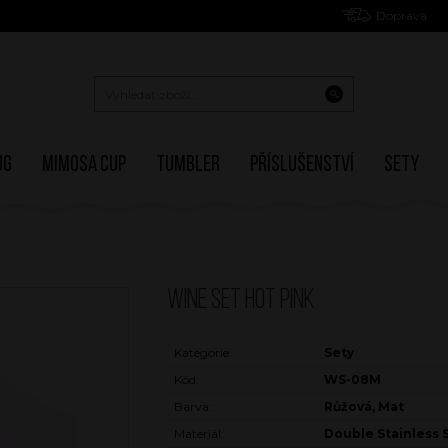
Doprava
ug
Mimosa Cup
Tumbler
Příslušenství
Sety
WINE SET HOT PINK
Kategorie:
Sety
Kód:
WS-08M
Barva:
Růžová, Mat
Materiál:
Double Stainless 