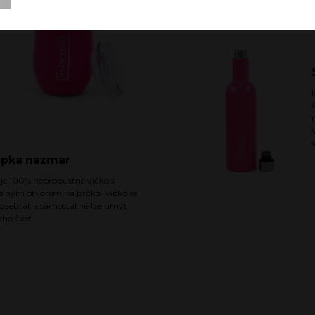
ý
apka nazmar
 je 100% nepropustné víčko s
elným otvorem na brčko. Víčko se
rozebrat a samostatně lze umýt
eho část.