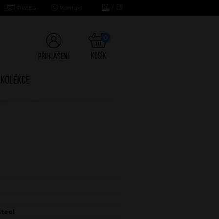
CZ
/
EN
Platba
Kontakt
0
Košík
Přihlášení
Kolekce
Steel