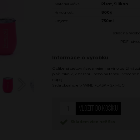
Materiál víčka:
Plast, Silikon
Hmotnost:
800g
Objem:
750ml
sdílet na face
PDF návo
Informace o výrobku
Oblíbená cestovní sada nejen na víno udrží nápoje
pláž, piknik, k bazénu, nebo na terasu. Vhodné na 
nápoj.
Sada obsahuje 1x WINE FLASK + 2x MUG.
Next
Skladem více než 5ks