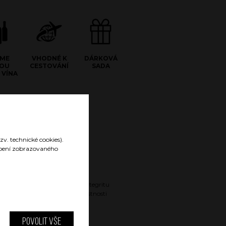
JME
VHODNÉ K
DÁRKOVÁ
LOU
CESTOVÁNÍ
SADA
 VÍNA
zv. technické cookies).
sobení zobrazovaného
Gravírované logo
Gravírované logo nenarušuje integritu
povrchu a nijak neovlivňuje vlastnosti
nádoby.
Povolit vše