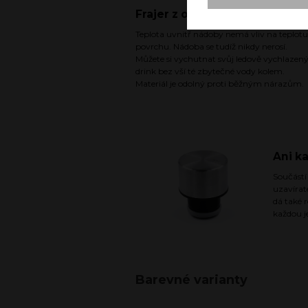
Frajer z obou stran
Teplota uvnitř nádoby nemá vliv na teplotu
povrchu. Nádoba se tudíž nikdy nerosí.
Můžete si vychutnat svůj ledově vychlazen
drink bez vší té zbytečné vody kolem.
Materiál je odolný proti běžným nárazům.
Ani k
Součástí
uzavírat
dá také 
každou j
Barevné varianty