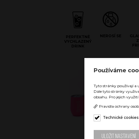
NEROSÍ SE
GLA
PERFEKTNĚ
VYCHLAZENÝ
FR
DRINK
Doubl
Používáme coo
Díky tec
nezerové
Tyto stránky používají a 
vychlaze
Dále tyto stránky využív
hodin. N
obsahu. Pro jejich využit
povrch b
by Vám r
Pravidla ochrany osob
nebo uho
Technické cookies
Uložit nastavení