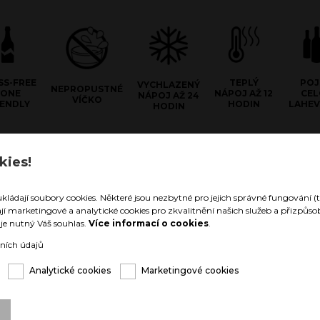
SS-FREE
TEPLÝ
PO
VYCHLAZENÝ
NEPROPUSTNÉ
ZONE
NÁPOJ AŽ 12
CE
NÁPOJ AŽ 24
VÍČKO
IENDLY
HODIN
LAHEV
HODIN
e Stainless Steel
kies!
hnologii materiálu z dvojité
 oceli zůstanou Vaše nápoje
ukládají soubory cookies. Některé jsou nezbytné pro jejich správné fungování (t
né až 24 hodin, nebo teplé až 12
ají marketingové a analytické cookies pro zkvalitnění našich služeb a přizpů
arozdíl od vnitřku nádoby zůstává
í je nutný Váš souhlas.
Více informací o cookies
.
eze změny teploty. Nehrozí tak, že
uka v níž nápoj držíte „umrzla,
ních údajů
řela“.
Analytické cookies
Marketingové cookies