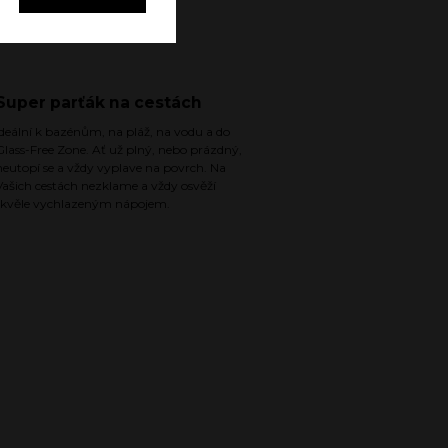
Super parťák na cestách
Ideální k bazénům, na pláž, na vodu a do
Glass-Free Zone. Ať už plný, nebo prázdný,
neutopí se a vždy vyplave na povrch. Na
Vašich cestách nezklame a vždy osvěží
skvěle vychlazeným nápojem.