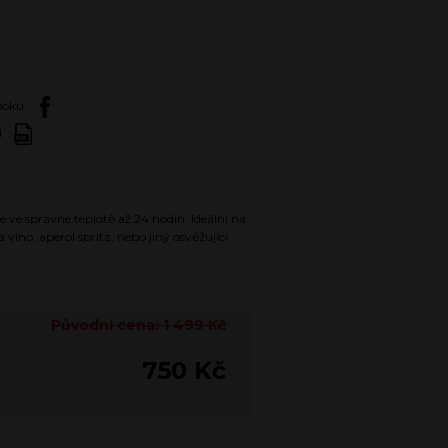
booku
d
 ve správné teplotě až 24 hodin. Ideální na
víno, aperol spritz, nebo jiný osvěžující
Původní cena: 1 499 Kč
750 Kč